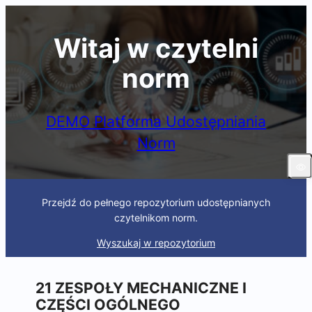
Skip
to
Witaj w czytelni
content
norm
DEMO Platforma Udostępniania
Norm
Przejdź do pełnego repozytorium udostępnianych
czytelnikom norm.
Wyszukaj w repozytorium
21 ZESPOŁY MECHANICZNE I
CZĘŚCI OGÓLNEGO