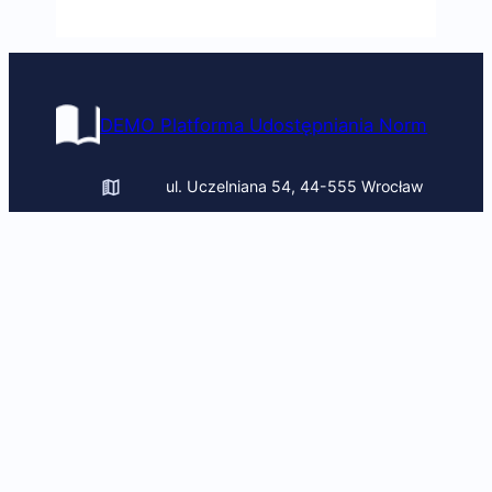
DEMO Platforma Udostępniania Norm
ul. Uczelniana 54, 44-555 Wrocław
uczelnia@pomoc.pl
+(48) 322 443 432, + (48) 541 543
835
Obserwuj nas
Facebook
YouTube
LinkedIn