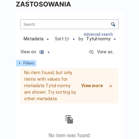
ZASTOSOWANIA
Items
List
Sorting
and
visualization
Advanced search
control
Sort
by
Metadata
Tytuł normy
View on:
View as...
Filters
Items
No item found, but only
list
items with values for
results
metadata Tytuł normy
View more
are shown. Try sorting by
other metadata.
No item was found.