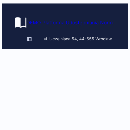
DEMO Platforma Udostępniania Norm
ul. Uczelniana 54, 44-555 Wrocław
uczelnia@pomoc.pl
+(48) 322 443 432, + (48) 541 543
835
Obserwuj nas
Facebook
YouTube
LinkedIn