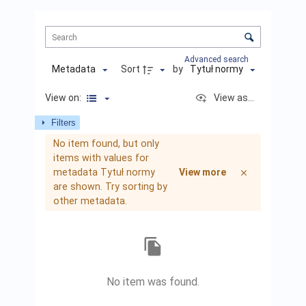
Items
List
Sorting
and
visualization
Advanced search
control
Sort
by
Metadata
Tytuł normy
View on:
View as...
Filters
Items
No item found, but only
list
items with values for
results
metadata Tytuł normy
View more
are shown. Try sorting by
other metadata.
No item was found.