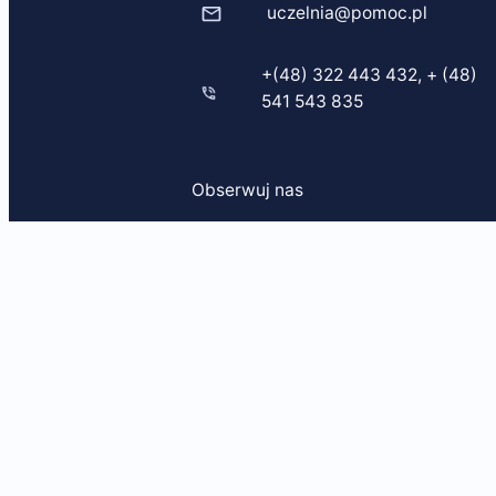
uczelnia@pomoc.pl
+(48) 322 443 432, + (48)
541 543 835
Obserwuj nas
Facebook
YouTube
LinkedIn