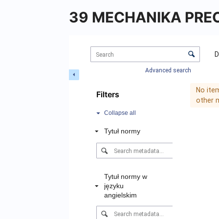
39 MECHANIKA PRE
Items
Sorting
List
D
and
Advanced search
visualization
control
Items
No ite
Filters
list
other 
results
Collapse all
Tytuł normy
Tytuł normy w
języku
angielskim