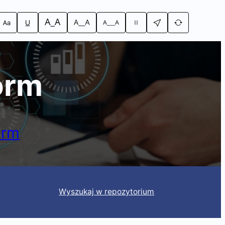
orm
orm
Wyszukaj w repozytorium