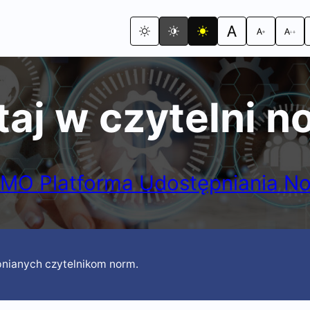
taj w czytelni n
MO Platforma Udostępniania N
pnianych czytelnikom norm.