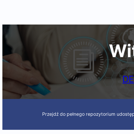
Skip
to
content
Wi
DE
Przejdź do pełnego repozytorium udostę