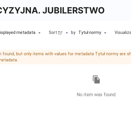
CYZYJNA. JUBILERSTWO
Sort
by
Visualiz
isplayed metadata
Tytuł normy
m found, but only items with values for metadata Tytuł normy are sh
metadata.
No item was found.