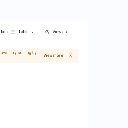
ation:
Table
View as...
own. Try sorting by
View more