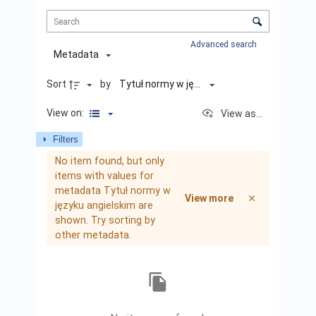
Items
List
Sorting
and
visualization
Advanced search
control
Metadata
Sort
by
Tytuł normy w języku angielskim
View on:
View as...
Filters
Items
No item found, but only
list
items with values for
results
metadata Tytuł normy w
View more
języku angielskim are
shown. Try sorting by
other metadata.