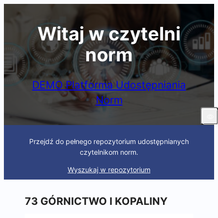
Skip
to
Witaj w czytelni
content
norm
DEMO Platforma Udostępniania
Norm
Przejdź do pełnego repozytorium udostępnianych
czytelnikom norm.
Wyszukaj w repozytorium
73 GÓRNICTWO I KOPALINY