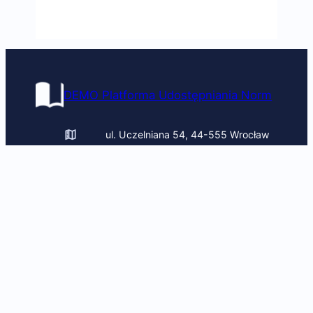
DEMO Platforma Udostępniania Norm
ul. Uczelniana 54, 44-555 Wrocław
uczelnia@pomoc.pl
+(48) 322 443 432, + (48) 541 543
835
Obserwuj nas
Facebook
YouTube
LinkedIn